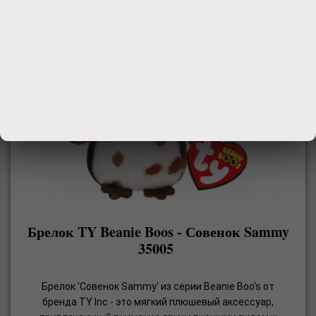
Брелок TY Beanie Boos - Совенок Sammy
35005
Брелок 'Совенок Sammy' из серии Beanie Boo's от
бренда TY Inc - это мягкий плюшевый аксессуар,