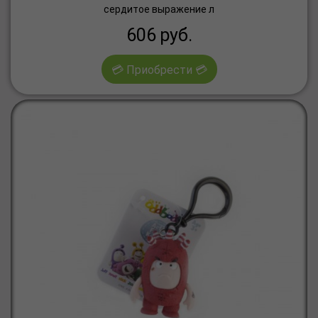
сердитое выражение л
606
руб.
💳 Приобрести 💳