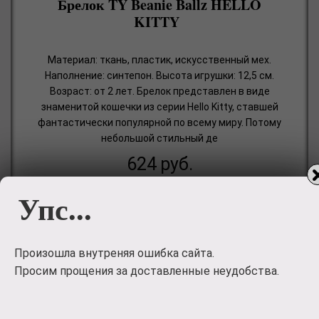
Брелок TY Beanie Ballz HELLO
KITTY
Материал: ткань, пластик, искусственный мех.
Наполнение: синтепон. Высота игрушки: 12,5 см.
Возраст: от 2 лет. Брелок представлен в виде
знаменитой кошечки из серии Hello Kitty, ставшей
фантастически популярной по всему миру. Потому
небольшой стильный де
624
руб.
Упс...
💵 Приобрести 💵
Произошла внутреняя ошибка сайта.
Просим прощения за доставленные неудобства.