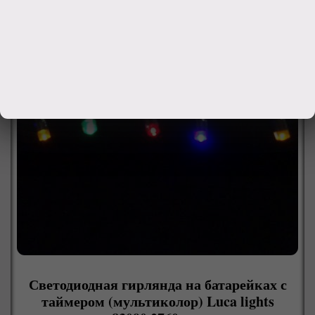
Светодиодная гирлянда на батарейках с
таймером (мультиколор) Luca lights