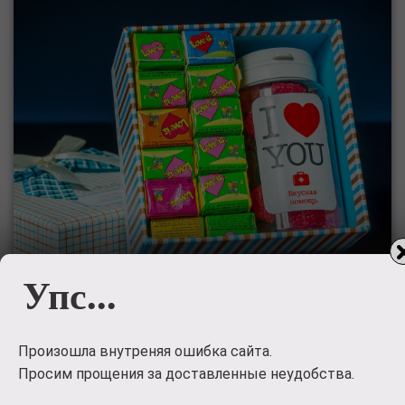
Упс...
Произошла внутреняя ошибка сайта.
Подарочный
Просим прощения за доставленные неудобства.
набор