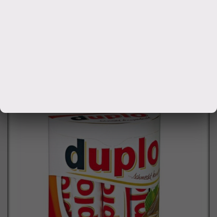
Дарите вкусные эмоции пупсикам, рыбкам, зайкам,
маськам и просто дорогим и любимым людям.
650
руб.
Заказать