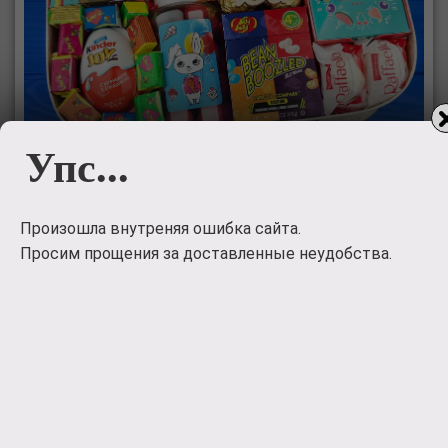
Упс...
Подарочный набор сладостей в коробке-
Произошла внутреняя ошибка сайта.
чемодане MISS YOU
Просим прощения за доставленные неудобства.
Подарочный набор сладостей в коробке-чемодане
MISS YOU
3100
руб.
Заказать