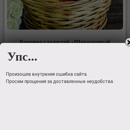
Корзина сладостей «Шоколадный
подарок»
Упс...
Сладкая корзина с набором шоколадок. Отличный
подарок как для любимой девушки, так и для ребенка!
Произошла внутреняя ошибка сайта.
2000
руб.
Просим прощения за доставленные неудобства.
Заказать