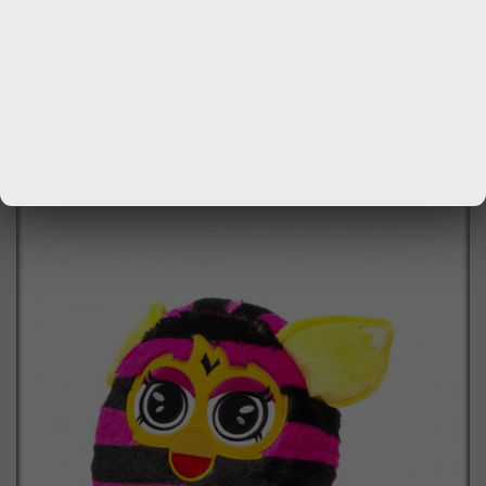
плюш,текстиль,наполнитель Тип питания батарейки
3хAG13/LR44 Размеры упаковки 10x20x34см
1320
руб.
Заказать