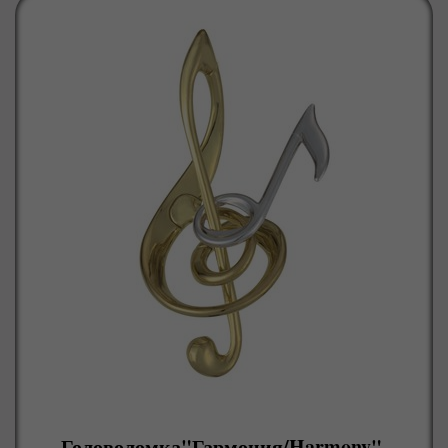
Головоломка"Гармония/Harmony",