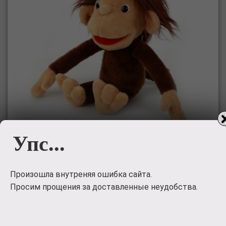
Упс...
Мягкая игрушка Мульти-Пульти
Мартышка \'38 попугаев\' (звук)
Произошла внутреняя ошибка сайта.
ST0036
Просим прощения за доставленные неудобства.
Озвученная мягкая игрушка Высота игрушки 28см Цвет
коричневый,бежевый Состав