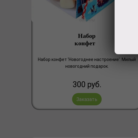
Набор
конфет
Набор конфет 'Новогоднее настроение'. Милый
новогодний подарок.
300
руб.
Заказать