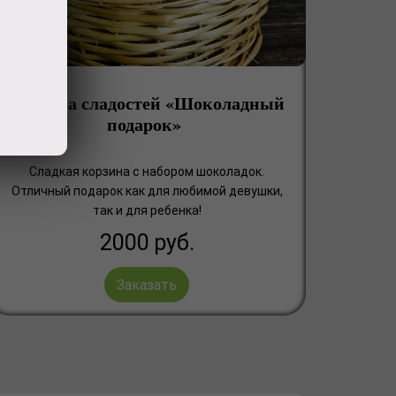
Корзина сладостей «Шоколадный
подарок»
Сладкая корзина с набором шоколадок.
Отличный подарок как для любимой девушки,
так и для ребенка!
2000
руб.
Заказать