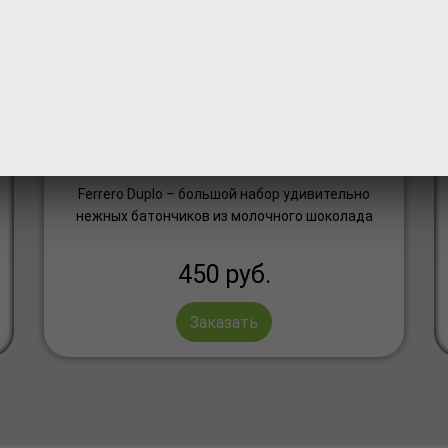
Конфеты
duplo
Ferrero Duplo – большой набор удивительно
нежных батончиков из молочного шоколада
450
руб.
Заказать