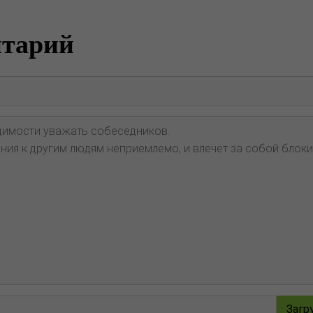
нтарий
Загр