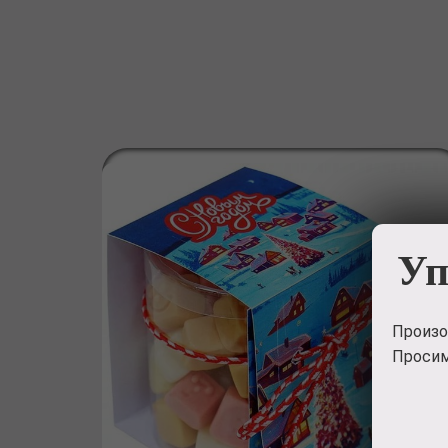
Уп
Произо
Просим