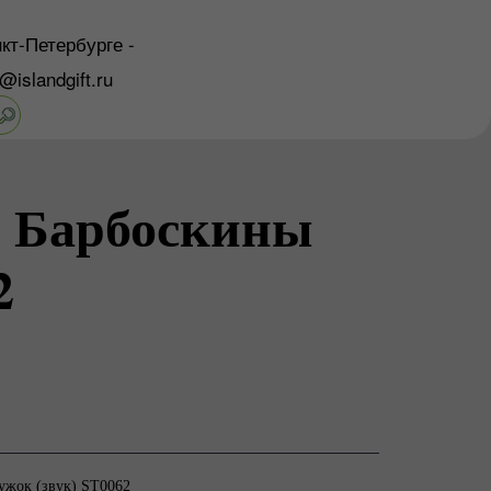
кт-Петербурге -
o@islandgift.ru
 Барбоскины
2
ужок (звук) ST0062