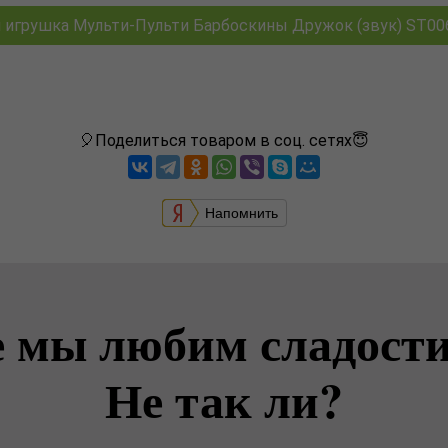
игрушка Мульти-Пульти Барбоскины Дружок (звук) ST0062
🎈Поделиться товаром в соц. сетях😇
Напомнить
е мы любим сладости
Не так ли?