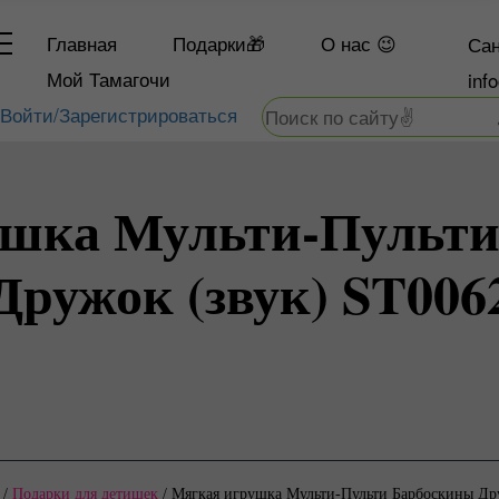
Главная
Подарки🎁
О
нас 😉
Сан
Мой Тамагочи
inf
Войти/Зарегистрироваться
ушка Мульти-Пульти
Дружок (звук) ST006
/
Подарки для детишек
/
Мягкая игрушка Мульти-Пульти Барбоскины Др