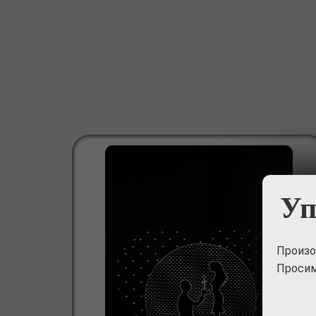
Уп
Произо
Просим