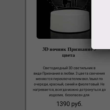
3D ночник Признание 3
цвета
Светодиодный 3D светильник в
виде Признания в любви. 3 цвета свечения
меняются переключателем вкл./выкл по
очереди, красный, синий и фиолетовый. Не
нагревается, всегда можно дотронуться до
изделия, безопасен для
1390
руб.