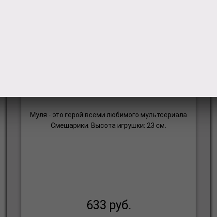
Мягкая игрушка Commonwealth
Смешарики Муля 90426
Муля - это герой всеми любимого мультсериала
Смешарики. Высота игрушки: 23 см.
633
руб.