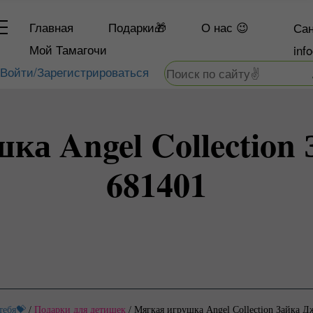
Главная
Подарки🎁
О
нас 😉
Сан
Мой Тамагочи
inf
Войти/Зарегистрироваться
ка Angel Collection
681401
тебя💝
/
Подарки для детишек
/
Мягкая игрушка Angel Collection Зайка 