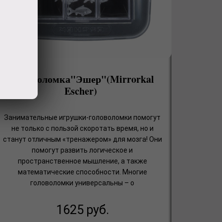
Головоломка"Эшер"(Mirrorkal
Escher)
Занимательные игрушки-головоломки помогут
не только с пользой скоротать время, но и
станут отличным «тренажером» для мозга! Они
помогут развить логическое и
пространственное мышление, а также
математические способности. Многие
головоломки универсальны – о
1625
руб.