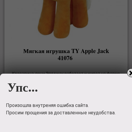
Мягкая игрушка TY Apple Jack
41076
Красавица-пони Эплджек работает и живет на ферме
Упс...
под названием «Сладкое Яблоко». Ее отличительная
черта – яблочный узор на шкурке. Эплджек –
воплощение честности, а еще она всегда помогает
друзьям и всем нуждающимся. Игрушка изготовлена
Произошла внутреняя ошибка сайта.
очень качественно
Просим прощения за доставленные неудобства.
1221
руб.
Заказать