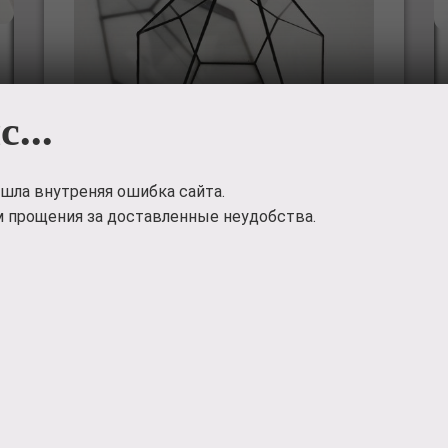
с...
шла внутреняя ошибка сайта.
 прощения за доставленные неудобства.
Флорариум в виде
капли
Флорариум Капля - очень экзотичная форма! Ее
можно использовать как вертикально, так и
горизонтально!
2100
руб.