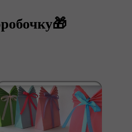
оробочку🎁