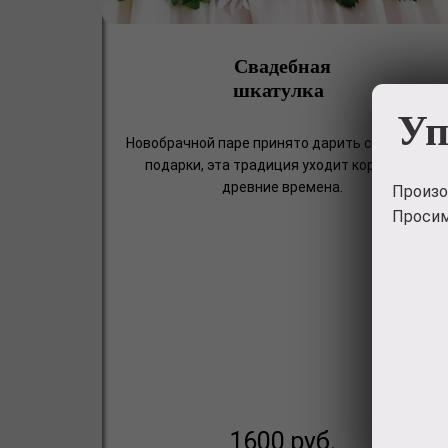
Свадебная
шкатулка
Уп
Новобрачной паре принято дарить свадебные
подарки, эта традиция уходит корнями в
древние времена.
Произо
Просим
1600
руб.