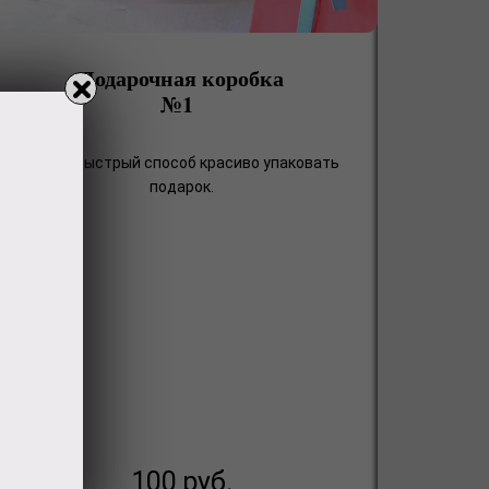
Подарочная коробка
№1
Самый быстрый способ красиво упаковать
подарок.
100
руб.