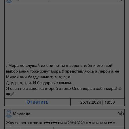
, Мира не слушай их они не ты я верю в тебя и это твой
выбор меня тоже зовут мира☺️представляюсь я лерой а не
Мирой ани бездушные т; в; а; р; и.
Д; у; р; а; к; и. И бездарные крысы.
Я овен по з задеяка второй з тоже Овен верь в себя мира! ☺️
❤️‍🩹
25.12.2024 | 18:56
Ответить
Миранда
0
👍
Жду вашего ответа ♥️♥️♥️♥️♥️♥️♥️☺️☺️😚😚😚😚☺️♥️☺️☺️☺️☺️♥️♥️☺️