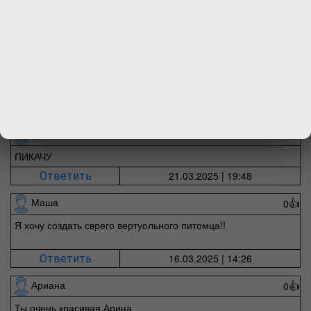
05.04.2025 | 16:42
Ответить
ЮЛЯ
0
👍
ПИКАЧУ
21.03.2025 | 19:48
Ответить
Маша
0
👍
Я хочу создать сврего вертуольного питомца!!
16.03.2025 | 14:26
Ответить
Ариана
0
👍
Ты очень красивая Арина