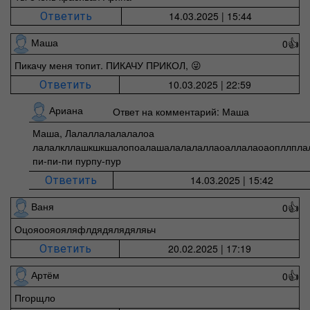
14.03.2025 | 15:44
Ответить
Маша
0
👍
Пикачу меня топит. ПИКАЧУ ПРИКОЛ, 😜
10.03.2025 | 22:59
Ответить
Ариана
Ответ на комментарий: Маша
Маша, Лалаллалалалалоа
лалалкллашкшкшалопоалашалалалаллаоаллалаоаопллпла
пи-пи-пи пурпу-пур
14.03.2025 | 15:42
Ответить
Ваня
0
👍
Оцояоояояляфлдядялядяляьч
20.02.2025 | 17:19
Ответить
Артём
0
👍
Пгорщло