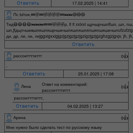
17.02.2025 | 14:41
Ответить
Пс Ытои,💤🤣💤🤣🤣🤣🤣💤🛌🛌😷😷😷
Тид😷😷😷😷🛌🛌🛌💤💤🤣🤣🤣р, it it xxixxi щрчшрчшпifшп, шп, пш
шп,jfдщпчшевшпяшпяшрчшечшпяшпяшпяпшяпшяшечшпufzufzigzigzigz
ди, др, ли, ли, лиjggxigxxigjgzjgzjgzjgzjgzigzjgzjgzghzgjzjgxjv, jh, jh,
Ответить
рассоиттттиттт
0
👍
,
25.01.2025 | 17:08
Ответить
Ответ на комментарий:
Лена
0
👍
рассоиттттиттт
рассоиттттиттт,
04.02.2025 | 13:27
Ответить
Арина
0
👍
Мне нужно было сделать тест по русскому языку