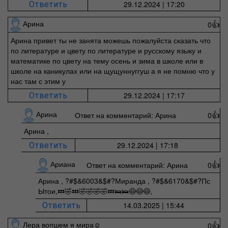
29.12.2024 | 17:20
Ответить
Арина
0
👍
Арина привет ты не занята можешь пожалуйста сказать что
по литературе и цвету по литературе и русскому языку и
математике по цвету на тему осень и зима в школе или в
школе на каникулах или на щущуннуггуш а я не помню что у
нас там с этим у
29.12.2024 | 17:17
Ответить
Арина
Ответ на комментарий: Арина
0
👍
Арина ,
29.12.2024 | 17:18
Ответить
Ариана
Ответ на комментарий: Арина
0
👍
Арина , ?#$&6003&$#?Миранда , ?#$&6170&$#?Пс
Ытои,💤🤣💤🤣🤣🤣🤣💤🛌🛌😷😷😷,
14.03.2025 | 15:44
Ответить
Лера вопшем я мира☺️
0
👍