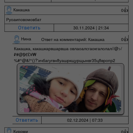
Какашка
0
👍
Руоаиповомовбат
30.11.2024 | 21:34
Ответить
Нина
Ответ на комментарий: Какашка
0
👍
Какашка, какашкарвшарвша овлаоалсгаокгалолал//@>/
₽#@$€£¥₩
%#^@&!^()?'ичбагугвн8уашркщурщынвг35ц8вропр2
02.12.2024 | 07:33
Ответить
Куроми
0
👍