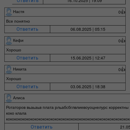
16.10.2025 | 19:09
Ответить
Настя
0
👍
Все понятно
06.08.2025 | 05:15
Ответить
Кефи
0
👍
Хорошо
15.06.2025 | 12:47
Ответить
Никита
0
👍
Хорошо
03.06.2025 | 18:38
Ответить
Алиса
Ротаторов вьаьаьв плата рльабсбглвлиевоуоцнелурс корректны 
коко клала
кокококококококококококококококококококококококококококококок
21.05
Ответить